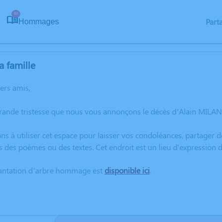
84
Part
Hommages
a famille
hers amis,
rande tristesse que nous vous annonçons le décès d’Alain MILANI 
ns à utiliser cet espace pour laisser vos condoléances, partager
s des poèmes ou des textes. Cet endroit est un lieu d'expression
lantation d’arbre hommage est
disponible ici
.