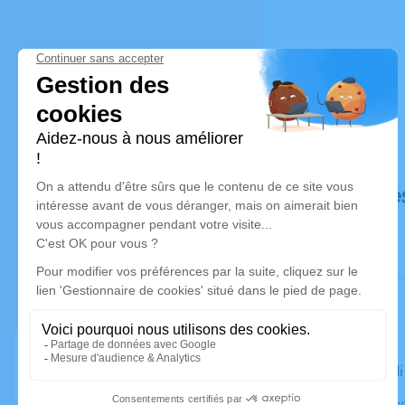
Déroulé de
Le mercred
Crématorium