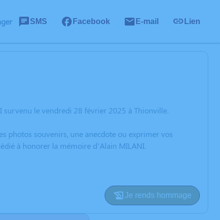
ager
SMS
Facebook
E-mail
Lien
survenu le vendredi 28 février 2025 à Thionville.
 des photos souvenirs, une anecdote ou exprimer vos
 dédié à honorer la mémoire d’Alain MILANI.
Je rends hommage