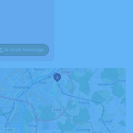
Je rends hommage
1
2