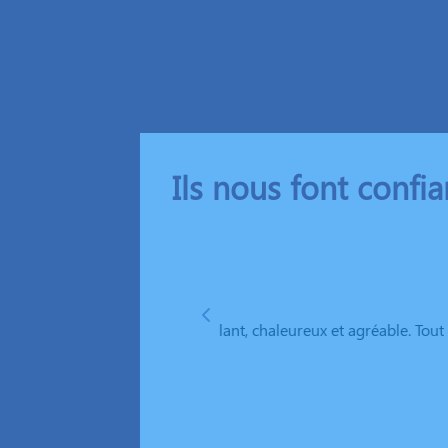
Ils nous font confi
Patrick Rosselli
ux et agréable. Tout est fait
Accueil, propositions et conseil
des moments douloureux, et Régi