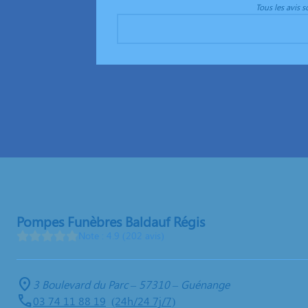
Tous les avis 
Pompes Funèbres Baldauf Régis
Note : 4.9 (202 avis)
3 Boulevard du Parc – 57310 – Guénange
03 74 11 88 19
(24h/24 7j/7)