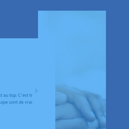
Patrice Herbas
 accompagné dans
Suite au décès de mon fils, j’ai choisi les PF Ba
tueux.
décès de mon épouse. Rien a changé, l’accueil e
avons très apprécié la cérémonie funéraire orc