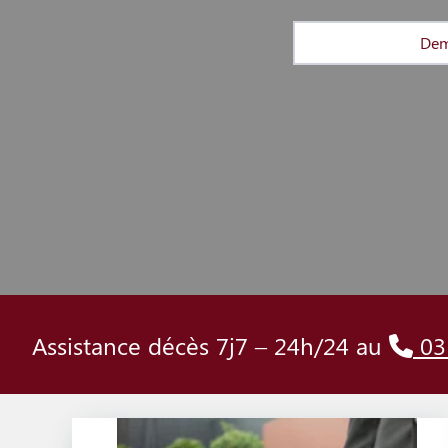
Dem
Assistance décès 7j7 – 24h/24 au
03