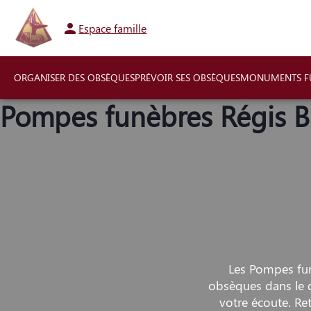
Aller
au
Espace famille
contenu
ORGANISER DES OBSÈQUES
PRÉVOIR SES OBSÈQUES
MONUMENTS FU
Pompes funèbres Régis B
Les Pompes fun
obsèques dans le d
votre écoute. R