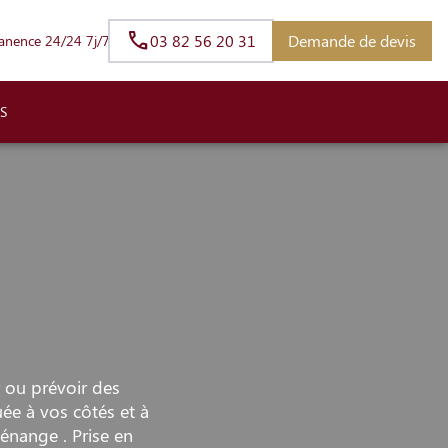
03 82 56 20 31
Demande de devis
anence 24/24 7j/7
S
 ou prévoir des
ée à vos côtés et à
nange . Prise en