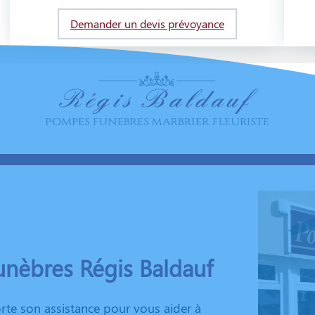
Demander un devis prévoyance
nèbres Régis Baldauf
te son assistance pour vous aider à