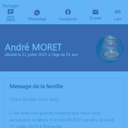
Partager
E-mail
SMS
WhatsApp
Facebook
Lien
André MORET
décédé le 21 juillet 2025 à l'âge de 91 ans
Message de la famille
Chère famille, chers amis,
C’est avec une grande tristesse que nous vous
annonçons le décès d’André MORET survenu le lundi
21 juillet 2025 à Thionville.