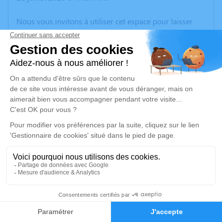
Nous vous invitons à utiliser cet espace pour laisser
vos condoléances, partager des photos souvenirs, une
anecdote ou exprimer vos pensées à travers des
poèmes ou des textes. Cet endroit est un lieu
d'expression dédié à honorer la mémoire d’André
MORET.
Un service de plantation d’arbre hommage est
disponible ici
.
Je rends hommage
Cérémonie civile
lundi 28 juillet 2025 à 13h30
5
Crématorium de Thionville
7, Rue du Souvenir Français
Faire-part
Hommages
57100 Thionville