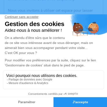
Nous vous invitons à utiliser cet espace pour laisser
vos condoléances, partager des photos souvenirs, une
anecdote ou exprimer vos pensées à travers des
poèmes ou des textes. Cet endroit est un lieu
d'expression dédié à honorer la mémoire de Céline
RISSE.
Un service de plantation d’arbre hommage est
disponible ici
.
Je rends hommage
Cérémonie religieuse
vendredi 22 mai 2026 à 10h30
11
Église Saint Mathieu de Guénange
57310 Guénange
Faire-part
Hommages