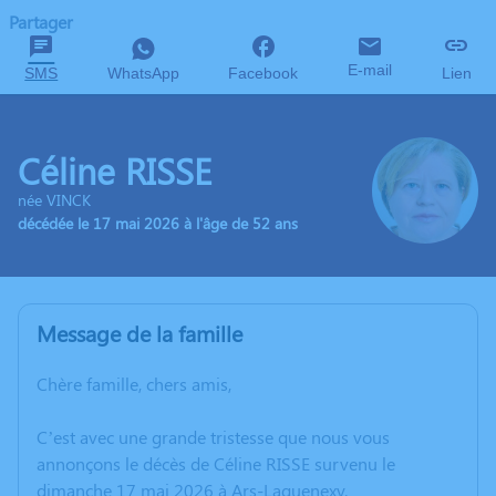
Partager
E-mail
SMS
WhatsApp
Facebook
Lien
Céline RISSE
née VINCK
décédée le 17 mai 2026 à l'âge de 52 ans
Message de la famille
Chère famille, chers amis,
C’est avec une grande tristesse que nous vous
annonçons le décès de Céline RISSE survenu le
dimanche 17 mai 2026 à Ars-Laquenexy.