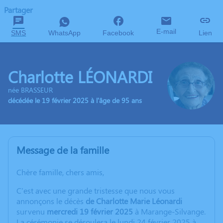
Partager
E-mail
SMS
WhatsApp
Facebook
Lien
Charlotte LÉONARDI
née BRASSEUR
décédée le 19 février 2025 à l'âge de 95 ans
Message de la famille
Chère famille, chers amis,
C'est avec une grande tristesse que nous vous
annonçons le décès
de Charlotte Marie Léonardi
survenu
mercredi 19 février 2025
à Marange-Silvange.
La cérémonie se déroulera le lundi 24 février 2025 à