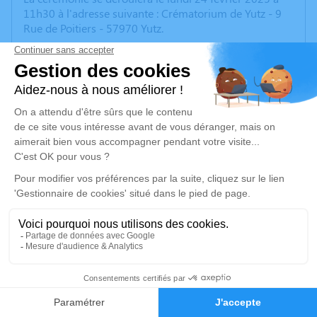
11h30 à l'adresse suivante : Crématorium de Yutz - 9
Rue de Poitiers - 57970 Yutz.
Cet espace privé est destiné à recueillir vos
condoléances ou le souvenir d’un moment passé.
Un service de plantation d’arbre hommage est
disponible ici
.
Je rends hommage
Cérémonie civile
lundi 24 février 2025 à 11h30
Crématorium de Yutz
9 Rue de Poitiers
57970 Yutz
1
Faire-part
Hommages
Je rends hommage