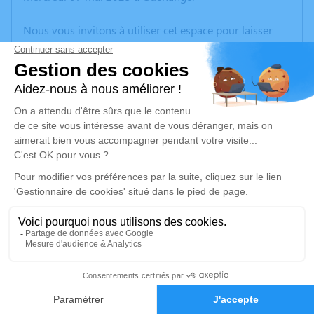
Nous vous invitons à utiliser cet espace pour laisser
vos condoléances, partager des photos souvenirs, une
anecdote ou exprimer vos pensées à travers des
poèmes ou des textes. Cet endroit est un lieu
d'expression dédié à honorer la mémoire de Fabian
FLAUDER.
Un service de plantation d’arbre hommage est
disponible ici
.
Je rends hommage
Cérémonie civile
mardi 20 mai 2025 à 11h30
59
Crématorium de Yutz
9 Rue de Poitiers
Faire-part
Hommages
57970 Yutz