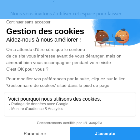
Nous vous invitons à utiliser cet espace pour laisser
vos condoléances, partager des photos souvenirs, une
anecdote ou exprimer vos pensées à travers des
poèmes ou des textes. Cet endroit est un lieu
d'expression dédié à honorer la mémoire de Florent
Richard CHWILKOWSKI.
Un service de plantation d’arbre hommage est
disponible ici
.
Je rends hommage
Cérémonie civile
lundi 16 juin 2025 à 13h30
6
Crématorium de Thionville
7, Rue du Souvenir Français
Faire-part
Hommages
57100 Thionville