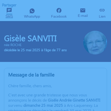
Partager
E-mail
SMS
WhatsApp
Facebook
Lien
Gisèle SANVITI
née ROCHE
décédée le 25 mai 2025 à l'âge de 77 ans
Message de la famille
Chère famille, chers amis,
C'est avec une grande tristesse que nous vous
annonçons le décès de
Gisèle Andrée Ginette SANVITI
survenu
dimanche 25 mai 2025
à Ars-Laquenexy. La
cérémonie se déroulera le vendredi 30 mai 2025 à