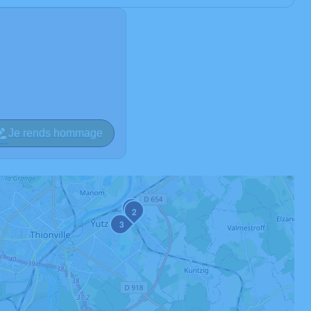
Je rends hommage
1
2
3