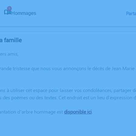
5
Part
Hommages
a famille
hers amis,
grande tristesse que nous vous annonçons le décès de Jean Mar
ns à utiliser cet espace pour laisser vos condoléances, partager
s des poèmes ou des textes. Cet endroit est un lieu d'expressi
lantation d’arbre hommage est
disponible ici
.