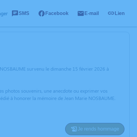
ager
SMS
Facebook
E-mail
Lien
ie NOSBAUME survenu le dimanche 15 février 2026 à
 des photos souvenirs, une anecdote ou exprimer vos
on dédié à honorer la mémoire de Jean Marie NOSBAUME.
Je rends hommage