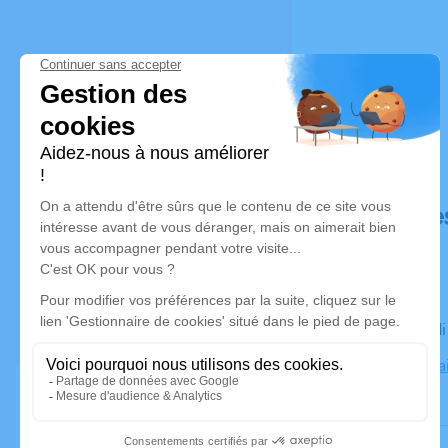
Déroulé de
Le mercred
Hayange Sai