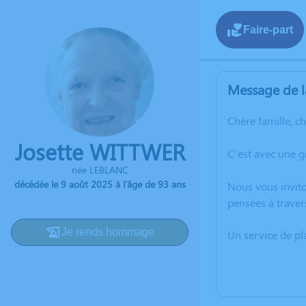
Faire-part
Message de l
Chère famille, c
Josette WITTWER
C’est avec une 
née LEBLANC
décédée le 9 août 2025 à l'âge de 93 ans
Nous vous invito
pensées à traver
Je rends hommage
Un service de p