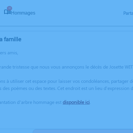
10
Part
Hommages
a famille
hers amis,
grande tristesse que nous vous annonçons le décès de Josette W
ns à utiliser cet espace pour laisser vos condoléances, partager
s des poèmes ou des textes. Cet endroit est un lieu d'expressio
lantation d’arbre hommage est
disponible ici
.