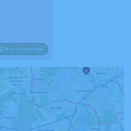
Je rends hommage
2