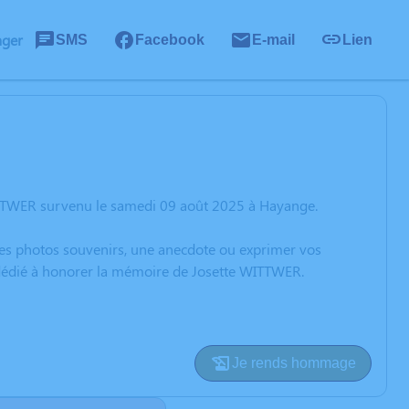
ager
SMS
Facebook
E-mail
Lien
ITTWER survenu le samedi 09 août 2025 à Hayange.
 des photos souvenirs, une anecdote ou exprimer vos
n dédié à honorer la mémoire de Josette WITTWER.
Je rends hommage