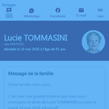
Partager
E-mail
SMS
WhatsApp
Facebook
Lien
Lucie TOMMASINI
née MATHEIS
décédée le 19 mai 2026 à l'âge de 91 ans
Message de la famille
Chère famille, chers amis,
C’est avec une grande tristesse que nous vous
annonçons le décès de Lucie TOMMASINI survenu le
mardi 19 mai 2026 à Rustroff.