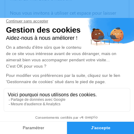
Nous vous invitons à utiliser cet espace pour laisser
vos condoléances, partager des photos souvenirs, une
anecdote ou exprimer vos pensées à travers des
poèmes ou des textes. Cet endroit est un lieu
d'expression dédié à honorer la mémoire de Lucie
TOMMASINI.
Un service de plantation d’arbre hommage est
disponible ici
.
Je rends hommage
Cérémonie civile
jeudi 28 mai 2026 à 11h30
2
Crématorium de Thionville
7, Rue du Souvenir Français
Faire-part
Hommages
57100 Thionville