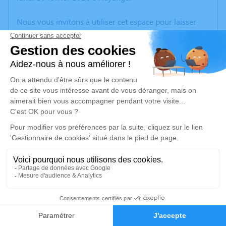
Nous vous invitons à utiliser cet espace pour laisser
vos condoléances, partager des photos souvenirs, une
anecdote ou exprimer vos pensées à travers des
poèmes ou des textes. Cet endroit est un lieu
d'expression dédié à honorer la mémoire de Luigi
AGOSTINO.
Un service de plantation d’arbre hommage est
disponible ici
.
Je rends hommage
Cérémonie civile
vendredi 20 février 2026 à 15h00
7
Crématorium de Yutz
9 Rue de Poitiers
Faire-part
Hommages
57970 Yutz