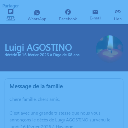
Partager
E-mail
SMS
WhatsApp
Facebook
Lien
Luigi AGOSTINO
décédé le 16 février 2026 à l'âge de 68 ans
Message de la famille
Chère famille, chers amis,
C’est avec une grande tristesse que nous vous
annonçons le décès de Luigi AGOSTINO survenu le
lundi 16 février 2026 à Hayange.