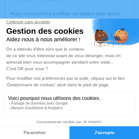
Nous vous invitons à utiliser cet espace pour laisser
vos condoléances, partager des photos souvenirs, une
anecdote ou exprimer vos pensées à travers des
poèmes ou des textes. Cet endroit est un lieu
d'expression dédié à honorer la mémoire de Marcel
KEUVREUX.
Un service de plantation d’arbre hommage est
disponible ici
.
Je rends hommage
Cérémonie religieuse
lundi 21 juillet 2025 à 15h00
42
Église Saint Mathieu de Guénange
57310 Guénange
Faire-part
Hommages