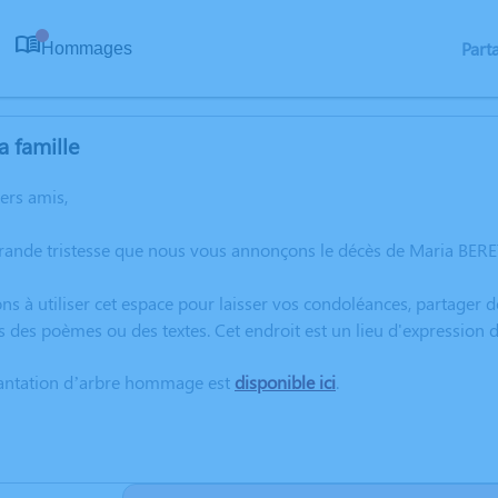
Part
Hommages
0
a famille
hers amis,
grande tristesse que nous vous annonçons le décès de Maria BER
ns à utiliser cet espace pour laisser vos condoléances, partager
s des poèmes ou des textes. Cet endroit est un lieu d'expressio
lantation d’arbre hommage est
disponible ici
.