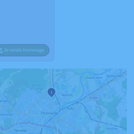
Je rends hommage
1