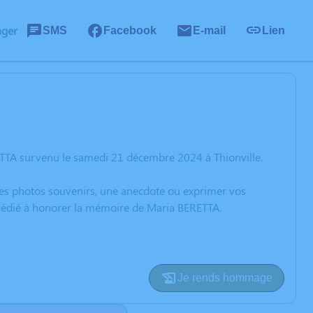
ager
SMS
Facebook
E-mail
Lien
ETTA survenu le samedi 21 décembre 2024 à Thionville.
 des photos souvenirs, une anecdote ou exprimer vos
n dédié à honorer la mémoire de Maria BERETTA.
Je rends hommage