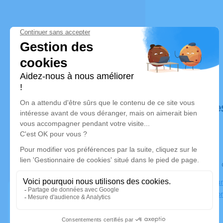
Déroulé de
Le lundi 3
Crématorium
57100 Thion