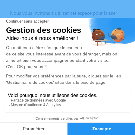
Nous vous invitons à utiliser cet espace pour laisser
vos condoléances, partager des photos souvenirs, une
anecdote ou exprimer vos pensées à travers des
poèmes ou des textes. Cet endroit est un lieu
d'expression dédié à honorer la mémoire de Michel
CICA.
Un service de plantation d’arbre hommage est
disponible ici
.
Je rends hommage
Cérémonie civile
vendredi 10 octobre 2025 à 15h30
23
Crématorium de Thionville
7, Rue du Souvenir Français
Faire-part
Hommages
57100 Thionville