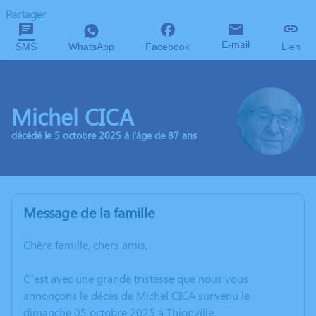
Partager
E-mail
SMS
WhatsApp
Facebook
Lien
Michel CICA
décédé le 5 octobre 2025 à l'âge de 87 ans
Message de la famille
Chère famille, chers amis,
C’est avec une grande tristesse que nous vous
annonçons le décès de Michel CICA survenu le
dimanche 05 octobre 2025 à Thionville.