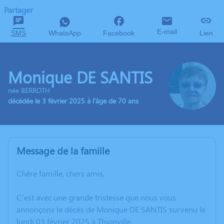
Partager
E-mail
SMS
WhatsApp
Facebook
Lien
Monique DE SANTIS
née BERROTH
décédée le 3 février 2025 à l'âge de 70 ans
Message de la famille
Chère famille, chers amis,
C’est avec une grande tristesse que nous vous
annonçons le décès de Monique DE SANTIS survenu le
lundi 03 février 2025 à Thionville.