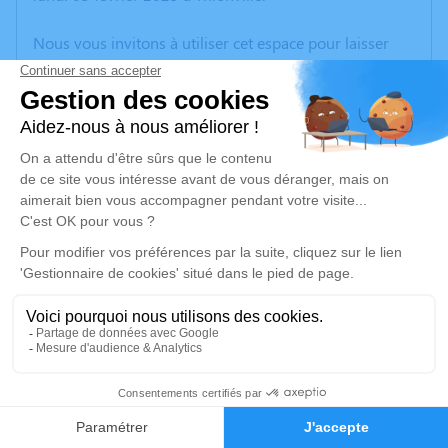
Nous vous invitons à utiliser cet espace pour laisser
vos condoléances, partager des photos souvenirs, une
anecdote ou exprimer vos pensées à travers des
poèmes ou des textes. Cet endroit est un lieu
d'expression dédié à honorer la mémoire de Monique
DE SANTIS.
Un service de plantation d’arbre hommage est
disponible ici
.
Je rends hommage
Cérémonie religieuse
samedi 08 février 2025 à 10h00
7
Église Saint Michel de Volstroff
57940 Volstroff
Faire-part
Hommages