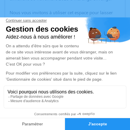
Nous vous invitons à utiliser cet espace pour laisser
vos condoléances, partager des photos souvenirs, une
anecdote ou exprimer vos pensées à travers des
poèmes ou des textes. Cet endroit est un lieu
d'expression dédié à honorer la mémoire de Monique
GEORGES.
Un service de plantation d’arbre hommage est
disponible ici
.
Je rends hommage
Cérémonie religieuse
vendredi 05 décembre 2025 à 15h00
7
Église Saint Mathieu de Guénange
57310 Guénange
Faire-part
Hommages