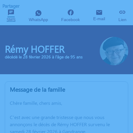
Partager
E-mail
SMS
WhatsApp
Facebook
Lien
Rémy HOFFER
décédé le 28 février 2026 à l'âge de 95 ans
Message de la famille
Chère famille, chers amis,
C’est avec une grande tristesse que nous vous
annonçons le décès de Rémy HOFFER survenu le
samedi 28 février 2026 à Gandrange.