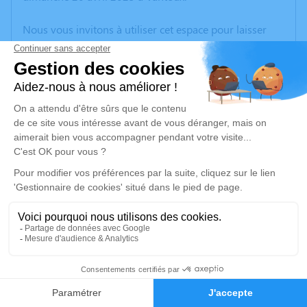
Nous vous invitons à utiliser cet espace pour laisser
vos condoléances, partager des photos souvenirs, une
anecdote ou exprimer vos pensées à travers des
poèmes ou des textes. Cet endroit est un lieu
d'expression dédié à honorer la mémoire de Sylvie
MOUREY.
Un service de plantation d’arbre hommage est
disponible ici
.
Je rends hommage
Cérémonie religieuse
vendredi 25 avril 2025 à 14h00
37
Église Saint Mathieu de Guénange
57310 Guénange
Faire-part
Hommages