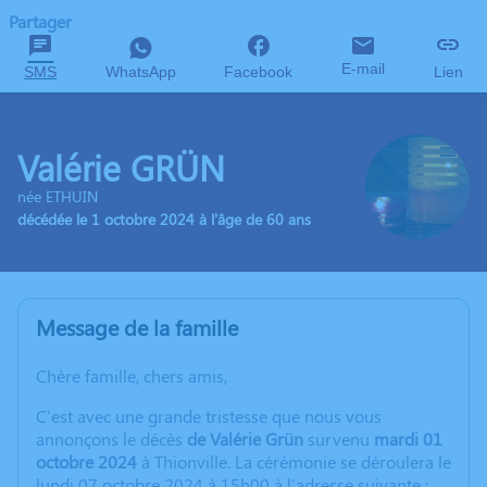
Partager
E-mail
SMS
WhatsApp
Facebook
Lien
Valérie GRÜN
née ETHUIN
décédée le 1 octobre 2024 à l'âge de 60 ans
Message de la famille
Chère famille, chers amis,
C'est avec une grande tristesse que nous vous
annonçons le décès
de Valérie Grün
survenu
mardi 01
octobre 2024
à Thionville. La cérémonie se déroulera le
lundi 07 octobre 2024 à 15h00 à l'adresse suivante :