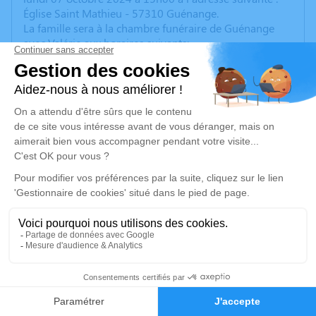
Église Saint Mathieu - 57310 Guénange.
La famille sera à la chambre funéraire de Guénange
avec Valérie aux horaires suivants:
jeudi 03/10 de 15h à 18h
vendredi 04/10, samedi 05/10 et dimanche 06/10 de
10h à 12h et de 14h à 18h
lundi 07/10 de 10h à 12h et à 14h avant la cérémonie
religieuse.
Cet espace privé est destiné à recueillir vos
condoléances ou le souvenir d’un moment passé.
Un service de plantation d’arbre hommage est
disponible ici
.
29
Je rends hommage
Faire-part
Hommages