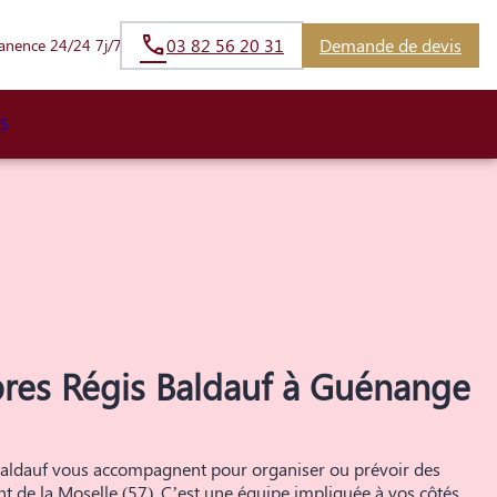
03 82 56 20 31
Demande de devis
anence 24/24 7j/7
S
res Régis Baldauf à Guénange
aldauf vous accompagnent pour organiser ou prévoir des
 de la Moselle (57). C’est une équipe impliquée à vos côtés