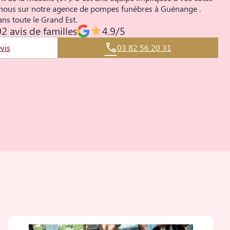
z-nous sur notre agence de pompes funèbres à Guénange .
ns toute le Grand Est.
2 avis de familles
4.9/5
vis
03 82 56 20 31