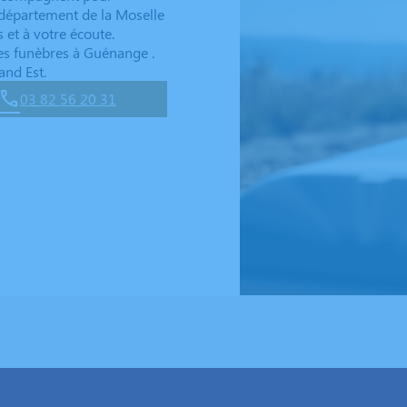
 département de la Moselle
 et à votre écoute.
s funèbres à Guénange .
and Est.
03 82 56 20 31