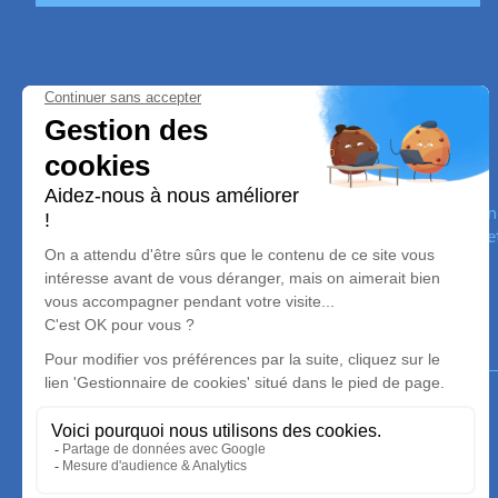
Pompes Funèbres Régis Baldauf
Nos équipes vous aident à honorer la mémoire de la personn
son souvenir dans le respect de ses volontés, de ses valeurs 
son dernier voyage.
Notre agence
Pompes Funèbres Baldauf Régis
03 74 11 88 19
r.baldauf@orange.fr
3 Boulevard du Parc - 57310 - Guénange
4.9/5 - 202 avis