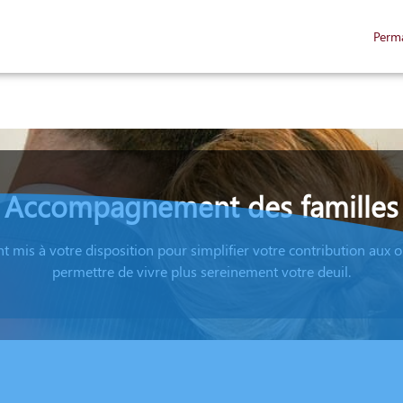
Perm
NÉRAIRES
SERVICES AUX FAMILLES
NOTRE AGENCE
ESPACES HOMMAGE
Accompagnement des familles
nt mis à votre disposition pour simplifier votre contribution aux 
permettre de vivre plus sereinement votre deuil.