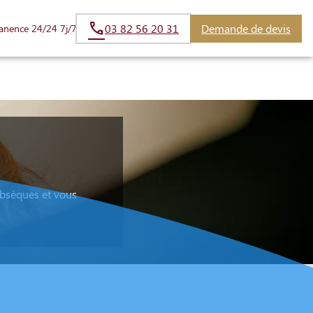
03 82 56 20 31
Demande de devis
anence 24/24 7j/7
S
obsèques et vous