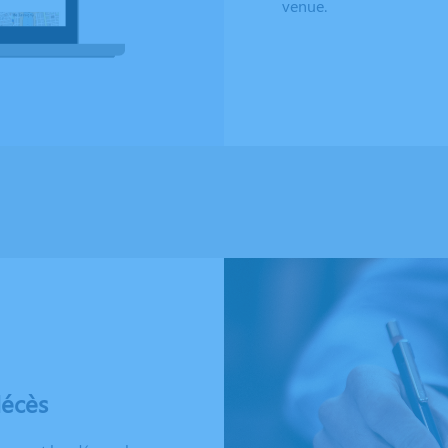
venue.
décès