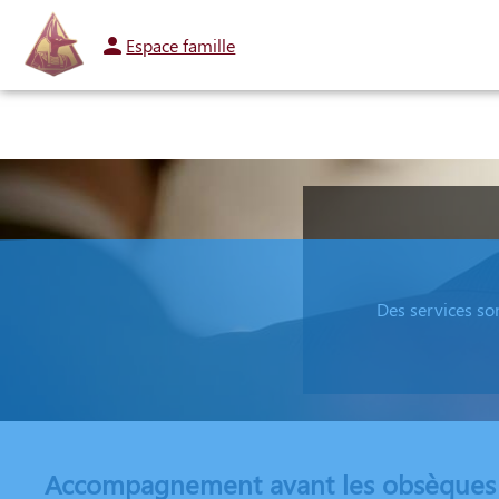
Espace famille
ORGANISER DES OBSÈQUES
PRÉVOIR SES OBSÈQUES
MONUMENTS FU
Des services so
Accompagnement avant les obsèques