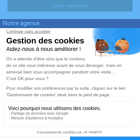
Devis marbrerie
Notre agence
Pompes Funèbres Baldauf Régis
03 74 11 88 19
r.baldauf@orange.fr
3 Boulevard du Parc - 57310 - Guénange
4.9/5 - 202 avis
Nos Services
Liens utiles
Organiser des obsèques v1
Avis de décès
Monuments funéraires v1
Demande de rendez-vous en
agence
Services aux familles
Mentions légales
Politique de traitement des données personnelles
Politique d’utilisation des cookies
Gestionnaire de cookies
Zone d'intervention