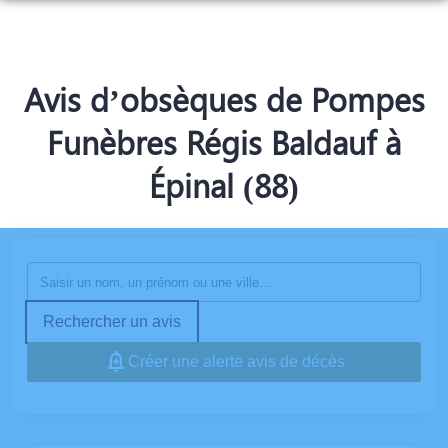
ORGANISER DES OBSÈQUES
PRÉVOIR SES OBSÈQUES
Avis d’obsèques de Pompes
MONUMENTS FUNÉRAIRES
Funèbres Régis Baldauf à
SERVICES AUX FAMILLES
NOTRE AGENCE
Épinal (88)
ESPACES HOMMAGES
Rechercher un avis
Créer une alerte avis de décès