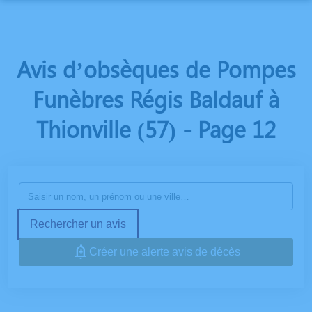
ORGANISER DES OBSÈQUES
PRÉVOIR SES OBSÈQUES
Avis d’obsèques de Pompes
MONUMENTS FUNÉRAIRES
Funèbres Régis Baldauf à
SERVICES AUX FAMILLES
NOTRE AGENCE
Thionville (57) - Page 12
ESPACES HOMMAGES
Rechercher un avis
Créer une alerte avis de décès