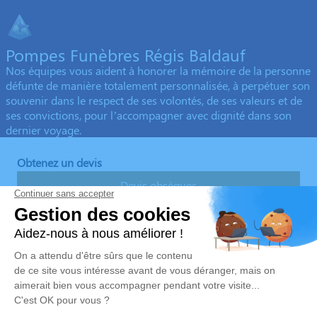
Pompes Funèbres Régis Baldauf
Nos équipes vous aident à honorer la mémoire de la personne
défunte de manière totalement personnalisée, à perpétuer son
souvenir dans le respect de ses volontés, de ses valeurs et de
ses convictions, pour l’accompagner avec dignité dans son
dernier voyage.
Obtenez un devis
Devis obsèques
Devis prévoyance
Devis marbrerie
Nos Services
Liens utiles
Organiser des obsèques v1
Avis de décès