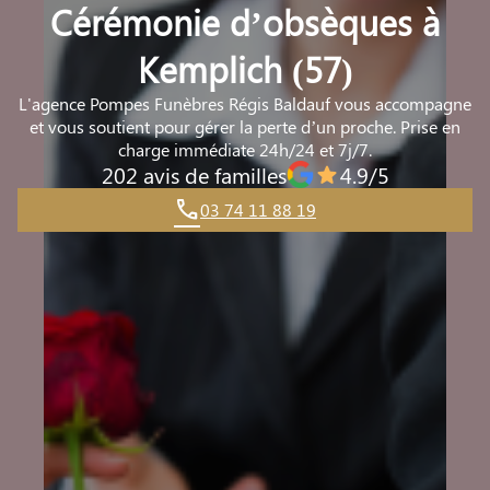
Cérémonie d’obsèques à
Kemplich (57)
L'agence Pompes Funèbres Régis Baldauf vous accompagne
et vous soutient pour gérer la perte d’un proche. Prise en
charge immédiate 24h/24 et 7j/7.
202 avis de familles
4.9/5
03 74 11 88 19