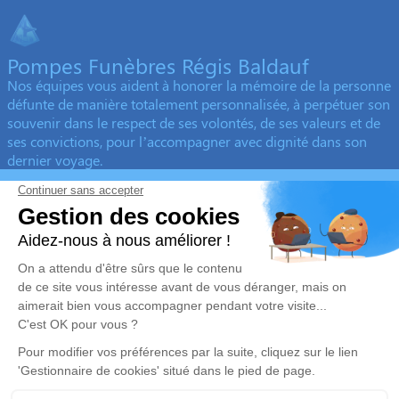
Pompes Funèbres Régis Baldauf
Nos équipes vous aident à honorer la mémoire de la personne
défunte de manière totalement personnalisée, à perpétuer son
souvenir dans le respect de ses volontés, de ses valeurs et de
ses convictions, pour l’accompagner avec dignité dans son
dernier voyage.
Obtenez un devis
Devis obsèques
Devis prévoyance
Devis marbrerie
Notre agence
Pompes Funèbres Baldauf Régis