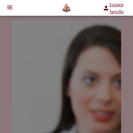
Espace
famille
ORGANISER DES OBSÈQUES
PRÉVOIR SES OBSÈQUES
MONUMENTS FUNÉRAIRES
SERVICES AUX FAMILLES
NOTRE AGENCE
ESPACES HOMMAGES