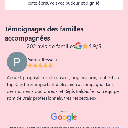
cette épreuve avec pudeur et dignité.
Témoignages des familles
accompagnées
202 avis de familles
4.9/5
Patrick Rosselli
l
Accueil, propositions et conseils, organisation, tout est au
S
top. C'est très important d'être bien accompagné dans
p
des moments douloureux, et Régis Baldauf et son équipe
d
sont de vrais professionnels, très respectueux.
t
a
M
Tous les avis sont collectés et modérés par Google. Voir notre
politique de