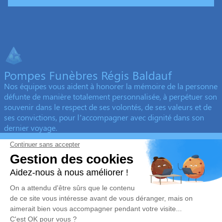
Pompes Funèbres Régis Baldauf
Nos équipes vous aident à honorer la mémoire de la personne
défunte de manière totalement personnalisée, à perpétuer son
souvenir dans le respect de ses volontés, de ses valeurs et de
ses convictions, pour l’accompagner avec dignité dans son
dernier voyage.
Obtenez un devis
Devis obsèques
Devis prévoyance
Devis marbrerie