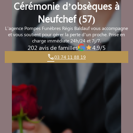
Cérémonie d’obsèques à
Neufchef (57)
L'agence Pompes Funèbres Régis Baldauf vous accompagne
et vous soutient pour gérer la perte d’un proche. Prise en
charge immédiate 24h/24 et 7j/7.
202 avis de familles
4.9/5
03 74 11 88 19