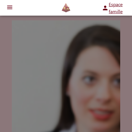
Espace
famille
ORGANISER DES OBSÈQUES
PRÉVOIR SES OBSÈQUES
MONUMENTS FUNÉRAIRES
SERVICES AUX FAMILLES
NOTRE AGENCE
ESPACES HOMMAGES